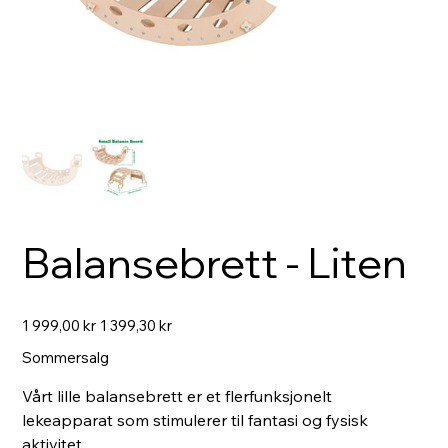
Balansebrett - Liten
Originalpris
Salgspris
1 999,00 kr
1 399,30 kr
Sommersalg
Vårt lille balansebrett er et flerfunksjonelt
lekeapparat som stimulerer til fantasi og fysisk
aktivitet.