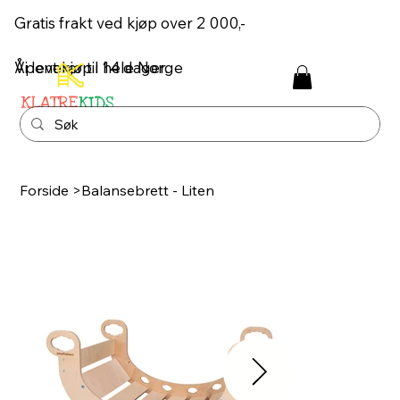
Gratis frakt ved kjøp over 2 000,-
Åpent kjøp i 14 dager.
Vi leverer til hele Norge
Forside
>
Balansebrett - Liten