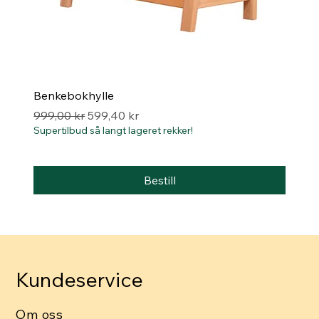
Benkebokhylle
Vanlig pris
Salgspris
999,00 kr
599,40 kr
Supertilbud så langt lageret rekker!
Bestill
Kundeservice
Om oss