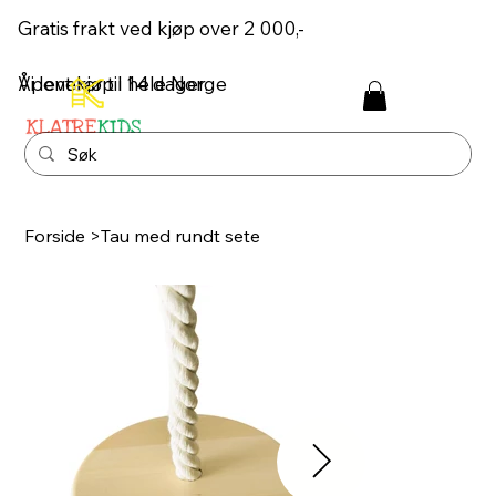
Gratis frakt ved kjøp over 2 000,-
Åpent kjøp i 14 dager.
Vi leverer til hele Norge
Forside
>
Tau med rundt sete