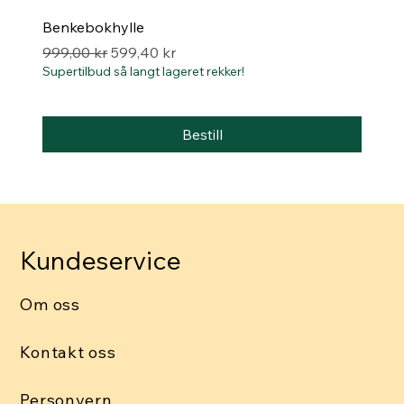
Benkebokhylle
Vanlig pris
Salgspris
999,00 kr
599,40 kr
Supertilbud så langt lageret rekker!
Bestill
Kundeservice
Om oss
Kontakt oss
Personvern